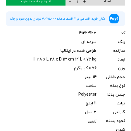
تعداد
افزودن به سبد خرید
امکان خرید اقساطی در 4 قسط ماهانه ۴,۰۲۵,۰۰۰ تومان بدون سود و چک
کد
41224123
رنگ
سرمه ای
سازنده
طراحی شده در ایتالیا
ابعاد
H 38 x L 28 x D 13 cm 14 L 0.76 kg
وزن
0.76 کیلوگرم
حجم داخلی
14 لیتر
نوع بدنه
سافت
جنس بدنه
Polyester
تبلت
11 اینچ
گارانتی
3 سال
نحوه بسته
زیپی
شدن