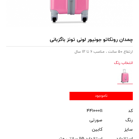
چمدان رونکاتو جونیور لونی تونز باگزبانی
ارتفاع 50 سانت ، مناسب 6 تا 12 سال
انتخاب رنگ
ناموجود
کد
44100011
رنگ
صورتی
سایز
کابین
استاندارد
استاندارد 115 سانتی متر